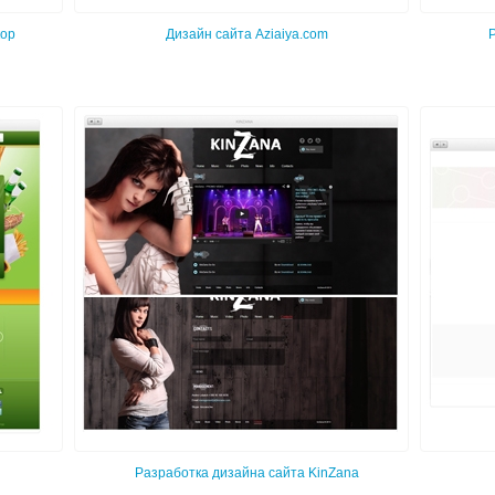
кор
Дизайн сайта Aziaiya.com
Разработка дизайна сайта KinZana