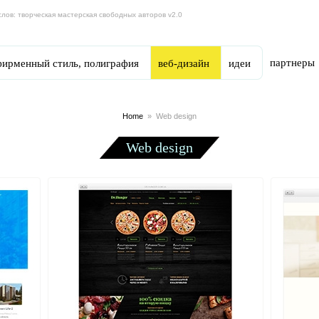
слов: творческая мастерская свободных авторов v2.0
партнеры
фирменный стиль, полиграфия
веб-дизайн
идеи
Home
»
Web design
Web design