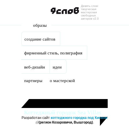
Девять слов:
Skip to main content
творческая
мастерская
свободных
авторов v2.0
образы
создание сайтов
фирменный стиль, полиграфия
веб-дизайн
идеи
партнеры
о мастерской
Коттеджный городок Sea Villas
Разработан сайт
коттеджного городка под Киевом
(link is external)
(регион Козаровичи, Вышгород)
.