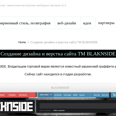
слов: творческая мастерская свободных авторов v2.0
партнеры
фирменный стиль, полиграфия
веб-дизайн
идеи
Home
»
Создание дизайна и верстка сайта TM BLAKNSIDE
Создание дизайна и верстка сайта TM BLAKNSIDE
DE. Владельцем торговой марки является известный украинский граффити-
Сейчас сайт находился в стадии разработки.