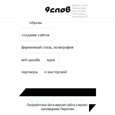
Девять слов:
Skip to main content
творческая
мастерская
свободных
авторов v2.0
образы
создание сайтов
фирменный стиль, полиграфия
веб-дизайн
идеи
партнеры
о мастерской
Бета-версия сайта о музее
Разработана бета-версия сайта о музее-
Пирогово
заповеднике Пирогово